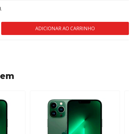
.
 em