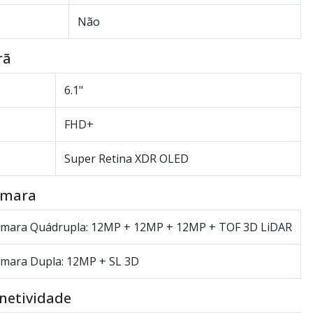
Não
rã
6.1"
FHD+
Super Retina XDR OLED
âmara
mara Quádrupla: 12MP + 12MP + 12MP + TOF 3D LiDAR
mara Dupla: 12MP + SL 3D
onetividade