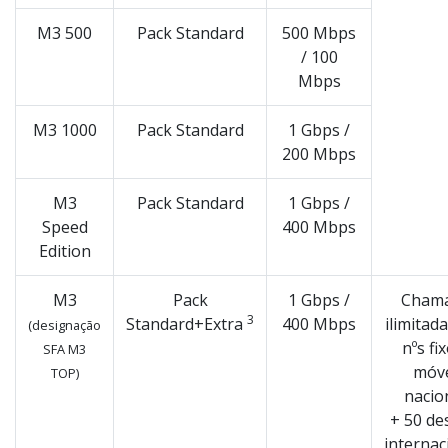
M3 500
Pack Standard
500 Mbps
/ 100
Mbps
M3 1000
Pack Standard
1 Gbps /
200 Mbps
M3
Pack Standard
1 Gbps /
Speed
400 Mbps
Edition
M3
Pack
1 Gbps /
Cham
3
Standard+Extra
400 Mbps
ilimitad
(designação
nºs fi
SFA M3
móv
TOP)
nacio
+ 50 de
internac