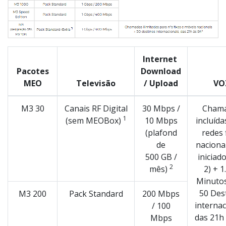
Internet
Pacotes
Download
MEO
Televisão
/ Upload
VO
M3 30
Canais RF Digital
30 Mbps /
Cham
1
(sem MEOBox)
10 Mbps
incluída
(plafond
redes 
de
nacionai
500 GB /
iniciad
2
mês)
2) + 1
Minutos
50 Des
M3 200
Pack Standard
200 Mbps
internac
/ 100
das 21h
Mbps