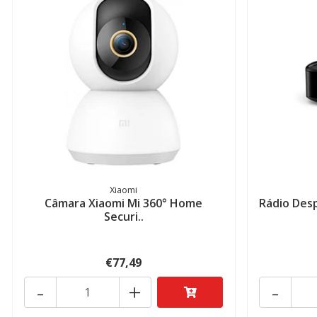
Xiaomi
Câmara Xiaomi Mi 360° Home
Rádio Desp
Securi..
€77,49
-
+
-