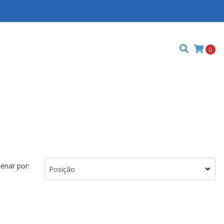
0
enar por: