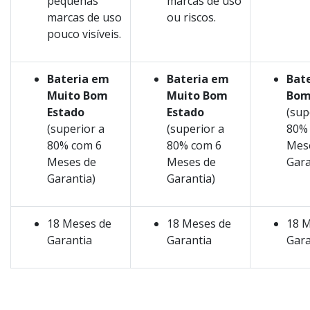
pequenas
marcas de uso
marcas de uso
ou riscos.
pouco visíveis.
Bateria em
Bateria em
Bat
Muito Bom
Muito Bom
Bom
Estado
Estado
(sup
(superior a
(superior a
80%
80% com 6
80% com 6
Mes
Meses de
Meses de
Gara
Garantia)
Garantia)
18 Meses de
18 Meses de
18 M
Garantia
Garantia
Gara