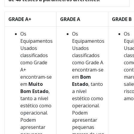
GRADE A+
GRADE A
GRADE B
Os
Os
Os
Equipamentos
Equipamentos
Equ
Usados
Usados
Usa
classificados
classificados
clas
como Grade
como Grade A
com
A+
encontram-se
con
encontram-se
em
Bom
marc
em
Muito
Estado
, tanto
sali
Bom Estado
,
a nível
risc
tanto a nível
estético como
amol
estético como
operacional.
operacional.
Podem
Podem
apresentar
apresentar
pequenas