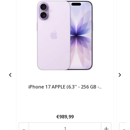
iPhone 17 APPLE (6.3'' - 256 GB -..
A
€989,99
-
+
-