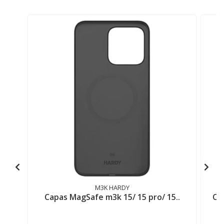
M3K HARDY
Capas MagSafe m3k 15/ 15 pro/ 15..
OP