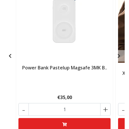
Power Bank Pastelup Magsafe 3MK B..
Xi
€35,00
-
+
-