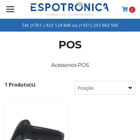
0
Tel: (+351 ) 923 124 840 ou (+351) 253 963 590
POS
Acessorios POS
1 Produto(s)