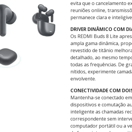
evita que o cancelamento ex
reuniões online, transmissõ
permanece clara e inteligív
DRIVER DINÂMICO COM DI
Os REDMI Buds 8 Lite apre
ampla gama dinâmica, propo
revestido de titânio melhor
detalhado, ao mesmo tempo
todas as frequências. De g
nítidos, experimente camada
envolvente.
CONECTIVIDADE COM DOIS
Mantenha-se conectado em 
dispositivos e comutação a
inteligente as chamadas re
correspondente sem interv
computador portátil ou a v