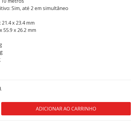
é 10 metros
itivo: Sim, até 2 em simultâneo
x 21.4 x 23.4 mm
 x 55.9 x 26.2 mm
g
 g
g
.