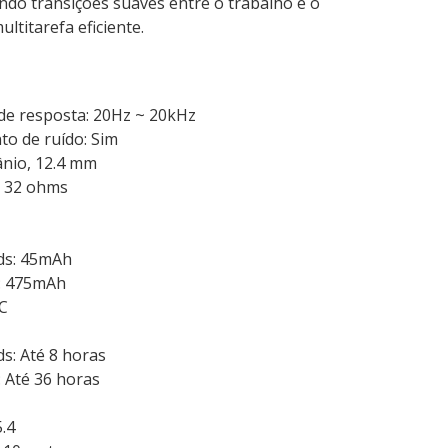
ndo transições suaves entre o trabalho e o
titarefa eficiente.
de resposta: 20Hz ~ 20kHz
o de ruído: Sim
tânio, 12.4 mm
: 32 ohms
ds: 45mAh
o: 475mAh
C
s: Até 8 horas
: Até 36 horas
5.4