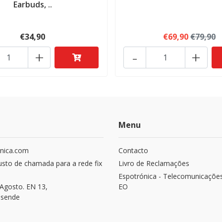
Earbuds, ..
€34,90
€69,90
€79,90
+
-
+
Menu
nica.com
Contacto
usto de chamada para a rede fix
Livro de Reclamações
Espotrónica - Telecomunicaçõe
Agosto. EN 13,
EO
osende