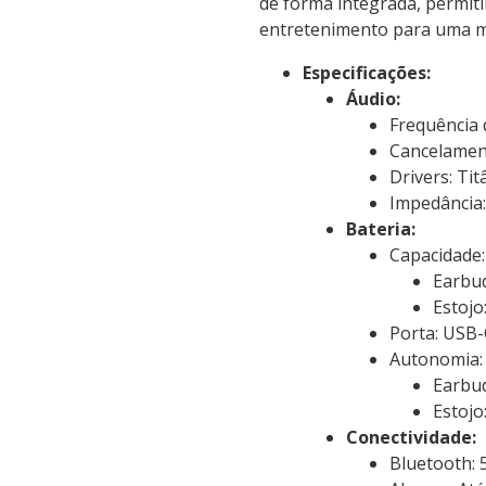
de forma integrada, permiti
entretenimento para uma mul
Especificações:
Áudio:
Frequência 
Cancelament
Drivers: Ti
Impedância
Bateria:
Capacidade:
Earbu
Estoj
Porta: USB-
Autonomia:
Earbud
Estojo
Conectividade:
Bluetooth: 