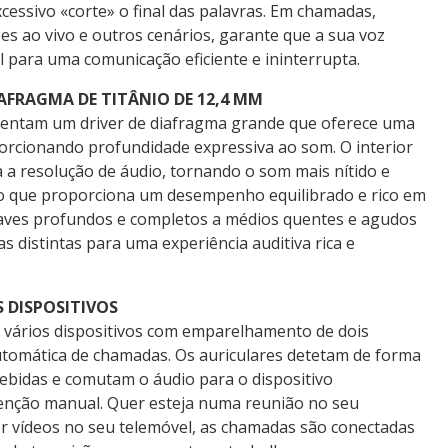
cessivo «corte» o final das palavras. Em chamadas,
es ao vivo e outros cenários, garante que a sua voz
el para uma comunicação eficiente e ininterrupta.
AFRAGMA DE TITÂNIO DE 12,4 MM
sentam um driver de diafragma grande que oferece uma
rcionando profundidade expressiva ao som. O interior
a a resolução de áudio, tornando o som mais nítido e
 que proporciona um desempenho equilibrado e rico em
raves profundos e completos a médios quentes e agudos
s distintas para uma experiência auditiva rica e
 DISPOSITIVOS
vários dispositivos com emparelhamento de dois
utomática de chamadas. Os auriculares detetam de forma
cebidas e comutam o áudio para o dispositivo
enção manual. Quer esteja numa reunião no seu
er vídeos no seu telemóvel, as chamadas são conectadas