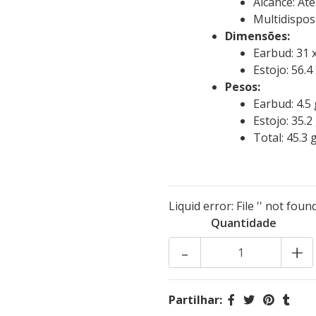
Alcance: At
Multidispos
Dimensões:
Earbud: 31 
Estojo: 56.4
Pesos:
Earbud: 4.5 
Estojo: 35.2
Total: 45.3 
Liquid error: File '' not found
Quantidade
-
+
Partilhar: