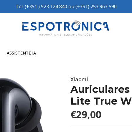
Tel: (+351 ) 923 124 840 ou (+351) 253 963 590
ASSISTENTE IA
Xiaomi
Auriculare
Lite True W
€29,00