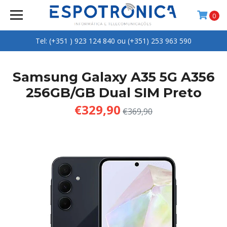
0
Tel: (+351 ) 923 124 840 ou (+351) 253 963 590
Samsung Galaxy A35 5G A356
256GB/GB Dual SIM Preto
€329,90
€369,90