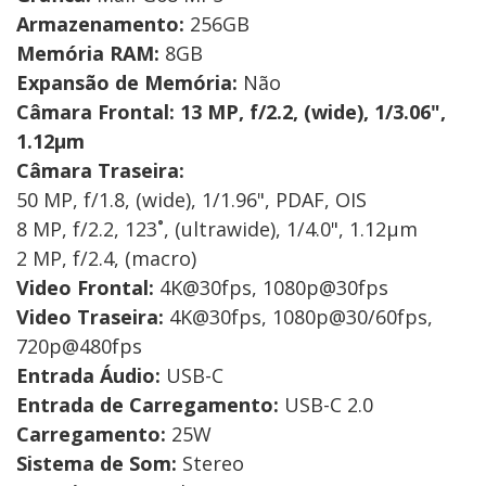
Armazenamento:
256GB
Memória RAM:
8GB
Expansão de Memória:
Não
Câmara Frontal:
13 MP, f/2.2, (wide), 1/3.06",
1.12µm
Câmara Traseira:
50 MP, f/1.8, (wide), 1/1.96", PDAF, OIS
8 MP, f/2.2, 123˚, (ultrawide), 1/4.0", 1.12µm
2 MP, f/2.4, (macro)
Video Frontal:
4K@30fps, 1080p@30fps
Video Traseira:
4K@30fps, 1080p@30/60fps,
720p@480fps
Entrada Áudio:
USB-C
Entrada de Carregamento:
USB-C 2.0
Carregamento:
25W
Sistema de Som:
Stereo