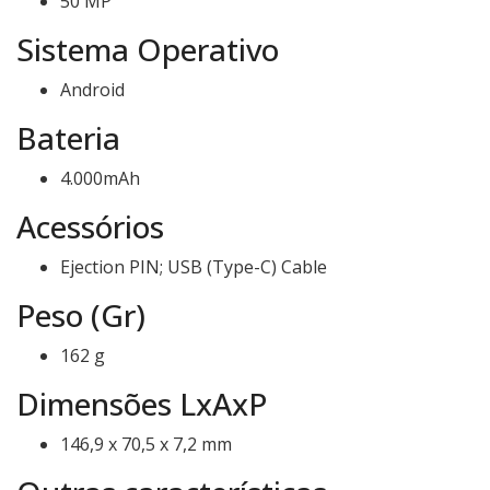
50 MP
de IA para proporcionar uma experiência em alta definição
sem teres de ajustar as definições do ecrã.
Sistema Operativo
Android
Bateria
4.000mAh
Acessórios
Ejection PIN; USB (Type-C) Cable
Peso (Gr)
162 g
Dimensões LxAxP
146,9 x 70,5 x 7,2 mm