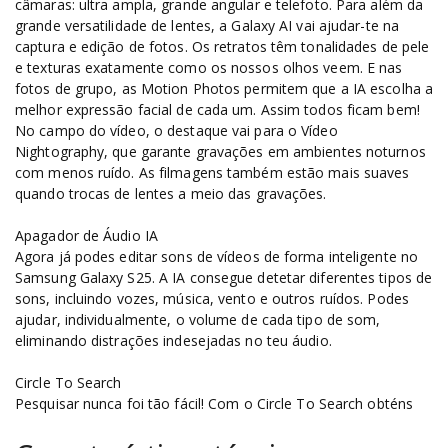
câmaras: ultra ampla, grande angular e telefoto. Para além da
grande versatilidade de lentes, a Galaxy AI vai ajudar-te na
captura e edição de fotos. Os retratos têm tonalidades de pele
e texturas exatamente como os nossos olhos veem. E nas
fotos de grupo, as Motion Photos permitem que a IA escolha a
melhor expressão facial de cada um. Assim todos ficam bem!
No campo do vídeo, o destaque vai para o Vídeo
Nightography, que garante gravações em ambientes noturnos
com menos ruído. As filmagens também estão mais suaves
quando trocas de lentes a meio das gravações.
Apagador de Áudio IA
Agora já podes editar sons de vídeos de forma inteligente no
Samsung Galaxy S25. A IA consegue detetar diferentes tipos de
sons, incluindo vozes, música, vento e outros ruídos. Podes
ajudar, individualmente, o volume de cada tipo de som,
eliminando distrações indesejadas no teu áudio.
Circle To Search
Pesquisar nunca foi tão fácil! Com o Circle To Search obténs
respostas instantâneas, ao desenhar círculos à volta do objeto
que desejas descobrir mais informações. São apresentadas AI