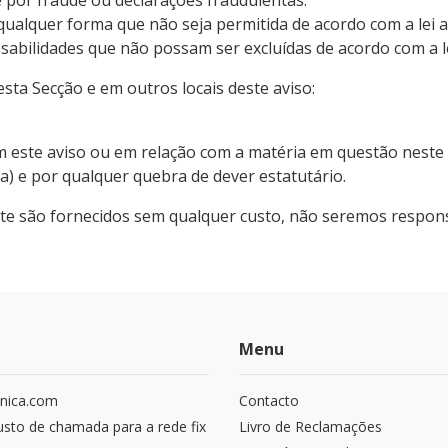
e por fraude ou declarações fraudulentas.
ualquer forma que não seja permitida de acordo com a lei ap
sabilidades que não possam ser excluídas de acordo com a lei
esta Secção e em outros locais deste aviso:
 este aviso ou em relação com a matéria em questão neste 
ia) e por qualquer quebra de dever estatutário.
site são fornecidos sem qualquer custo, não seremos respon
Menu
nica.com
Contacto
usto de chamada para a rede fix
Livro de Reclamações