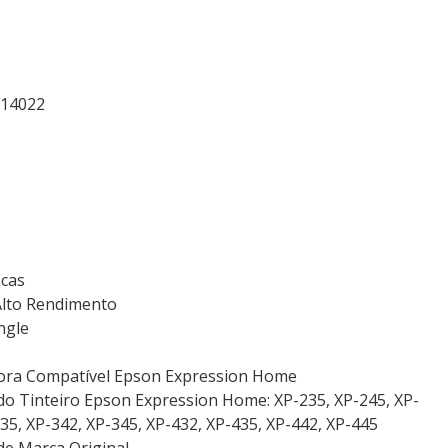
914022
icas
 Alto Rendimento
ngle
sora Compatível Epson Expression Home
do Tinteiro Epson Expression Home: XP-235, XP-245, XP-
35, XP-342, XP-345, XP-432, XP-435, XP-442, XP-445