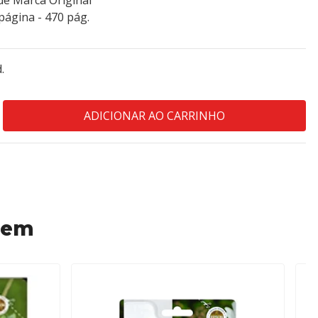
de Marca Original
ágina - 470 pág.
.
 em