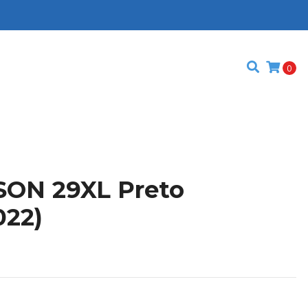
0
PSON 29XL Preto
022)