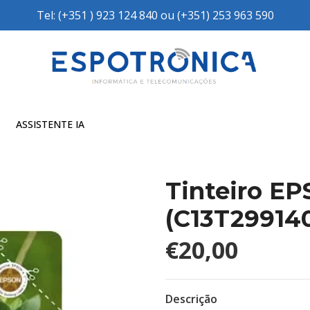
Tel: (+351 ) 923 124 840 ou (+351) 253 963 590
ASSISTENTE IA
Tinteiro E
(C13T29914
€20,00
Descrição