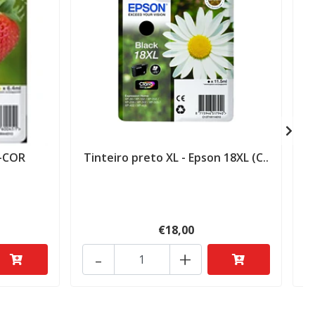
 -COR
Tinteiro preto XL - Epson 18XL (C..
€18,00
-
+