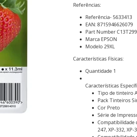
Referências:
Referência- 5633413
EAN: 8715946626079
Part Number C13T29
Marca EPSON
Modelo 29XL
Características Físicas:
Quantidade 1
Características Específ
Tipo de tinteiro
Pack Tinteiros Si
Cor Preto
Série de Impres
Compatibilidade 
247, XP-332, XP-3