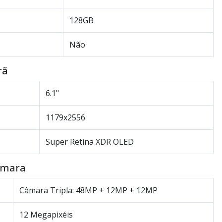
128GB
Não
rã
6.1"
1179x2556
Super Retina XDR OLED
âmara
Câmara Tripla: 48MP + 12MP + 12MP
12 Megapixéis