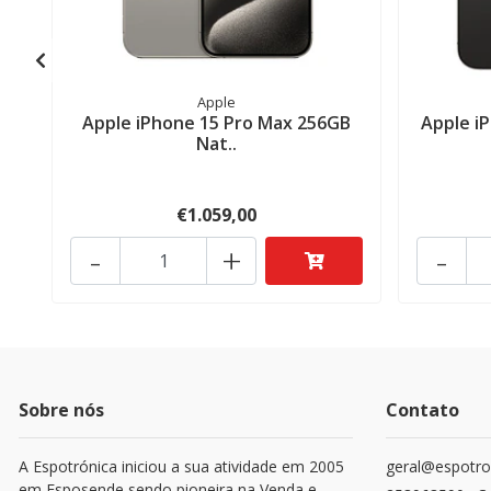
Apple
Apple iPhone 15 Pro Max 256GB
Apple i
Nat..
€1.059,00
-
+
-
Sobre nós
Contato
A Espotrónica iniciou a sua atividade em 2005
geral@espotro
em Esposende sendo pioneira na Venda e