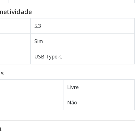
onetividade
5.3
Sim
USB Type-C
as
Livre
Não
.