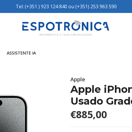
Tel: (+351 ) 923 124 840 ou (+351) 253 963 590
ASSISTENTE IA
Apple
Apple iPhon
Usado Grad
€885,00