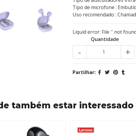
Tipo de auscultadores intra-
Tipo de microfone : Embuti
Uso recomendado : Chamada
Liquid error: File '' not found
Quantidade
-
+
Partilhar:
de também estar interessado