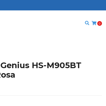
0
s Genius HS-M905BT
Rosa