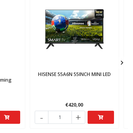
HISENSE 55A6N 55INCH MINI LED
aming
€420,00
-
+