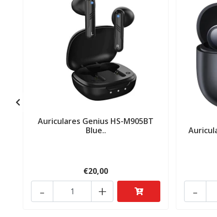
Auriculares Genius HS-M905BT
Blue..
Auricul
€20,00
-
+
-