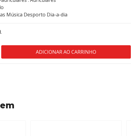
auriculares : Auriculares
do
s Música Desporto Dia-a-dia
.
 em