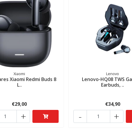
Xiaomi
Lenovo
ares Xiaomi Redmi Buds 8
Lenovo-HQ08 TWS G
L..
Earbuds, ..
€29,00
€34,90
+
-
+