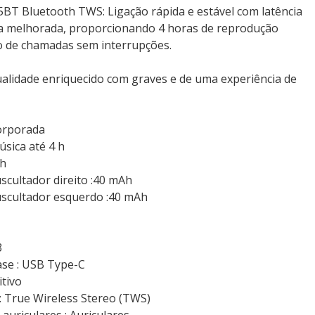
BT Bluetooth TWS: Ligação rápida e estável com latência
cia melhorada, proporcionando 4 horas de reprodução
o de chamadas sem interrupções.
ualidade enriquecido com graves e de uma experiência de
corporada
sica até 4 h
 h
scultador direito :40 mAh
uscultador esquerdo :40 mAh
3
ase : USB Type-C
itivo
: True Wireless Stereo (TWS)