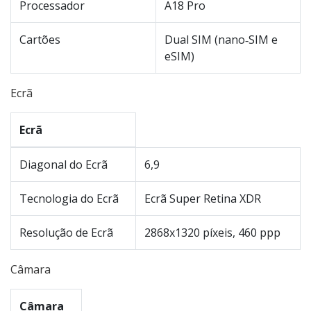
Processador
A18 Pro
Cartões
Dual SIM (nano‑SIM e
eSIM)
Ecrã
Ecrã
Diagonal do Ecrã
6,9
Tecnologia do Ecrã
Ecrã Super Retina XDR
Resolução de Ecrã
2868x1320 píxeis, 460 ppp
Câmara
Câmara