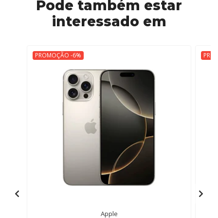
Pode também estar
interessado em
PROMOÇÃO -6%
PRO
Apple