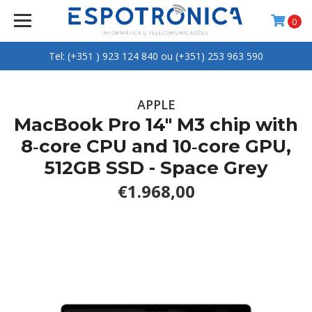
0
Tel: (+351 ) 923 124 840 ou (+351) 253 963 590
APPLE
MacBook Pro 14" M3 chip with
8‑core CPU and 10‑core GPU,
512GB SSD - Space Grey
€1.968,00