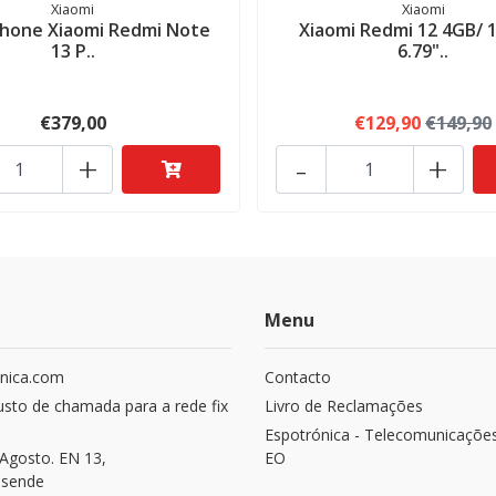
Xiaomi
Xiaomi
hone Xiaomi Redmi Note
Xiaomi Redmi 12 4GB/ 
13 P..
6.79"..
€379,00
€129,90
€149,90
+
-
+
Menu
nica.com
Contacto
usto de chamada para a rede fix
Livro de Reclamações
Espotrónica - Telecomunicaçõe
Agosto. EN 13,
EO
osende