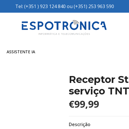
Tel: (+351 ) 923 124 840 ou (+351) 253 963 590
ASSISTENTE IA
Receptor S
serviço TN
€99,99
Descrição