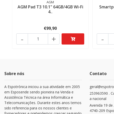
AGM
AGM Pad T3 10.1" 64GB/4GB Wi-Fi
Smartp
4..
€99,90
-
+
-
Sobre nós
Contato
A Espotrónica iniciou a sua atividade em 2005
geral@espotro
em Esposende sendo pioneira na Venda e
253963590 . C
Assistência Técnica na área Informática e
a nacional
Telecomunicações. Durante estes anos temos
Avenida 19 de 
sido referencia para os nossos clientes e
4740-209 Esp
fornecedores e pretendemos crescer seguindo