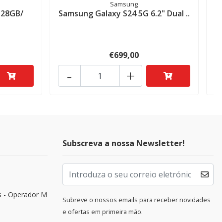
Samsung
128GB/
Samsung Galaxy S24 5G 6.2" Dual ..
Z
€699,00
-
+
Subscreva a nossa Newsletter!
s - Operador M
Subreve o nossos emails para receber novidades
e ofertas em primeira mão.