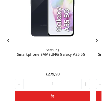
Samsung
Smartphone SAMSUNG Galaxy A35 5G ..
Sma
€279,90
-
+
-