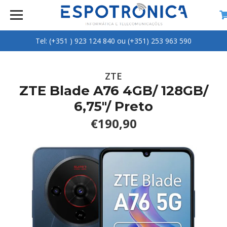
Tel: (+351 ) 923 124 840 ou (+351) 253 963 590
ZTE
ZTE Blade A76 4GB/ 128GB/
6,75"/ Preto
€190,90