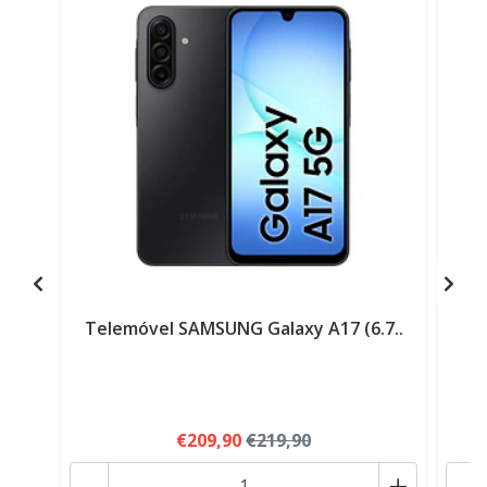
Telemóvel SAMSUNG Galaxy A17 (6.7..
S
€209,90
€219,90
-
+
-