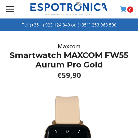
0
Tel: (+351 ) 923 124 840 ou (+351) 253 963 590
Maxcom
Smartwatch MAXCOM FW55
Aurum Pro Gold
€59,90