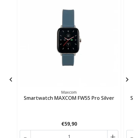
Maxcom
Smartwatch MAXCOM FW55 Pro Silver
Sm
€59,90
-
+
-