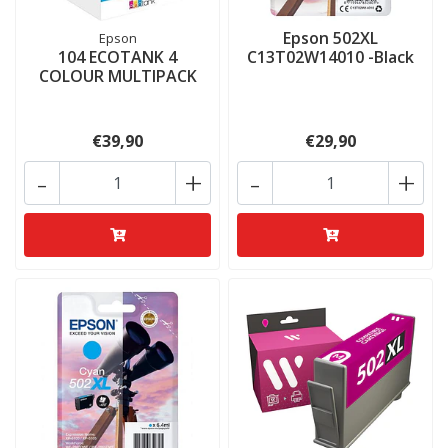
Epson 502XL
Epson
104 ECOTANK 4
C13T02W14010 -Black
COLOUR MULTIPACK
€39,90
€29,90
-
+
-
+