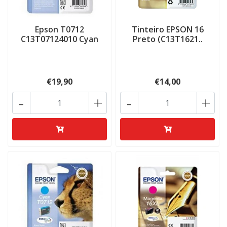
Epson T0712
Tinteiro EPSON 16
C13T07124010 Cyan
Preto (C13T1621..
€19,90
€14,00
-
+
-
+