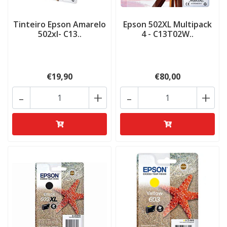
Tinteiro Epson Amarelo
Epson 502XL Multipack
502xl- C13..
4 - C13T02W..
€19,90
€80,00
-
+
-
+