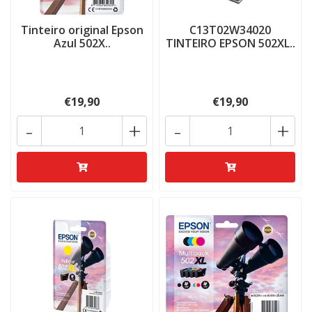
Tinteiro original Epson
C13T02W34020
Azul 502X..
TINTEIRO EPSON 502XL..
€19,90
€19,90
-
+
-
+