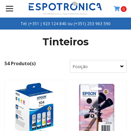
0
Tel: (+351 ) 923 124 840 ou (+351) 253 963 590
Tinteiros
54 Produto(s)