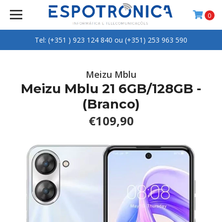
0
Tel: (+351 ) 923 124 840 ou (+351) 253 963 590
Meizu Mblu
Meizu Mblu 21 6GB/128GB -
(Branco)
€109,90