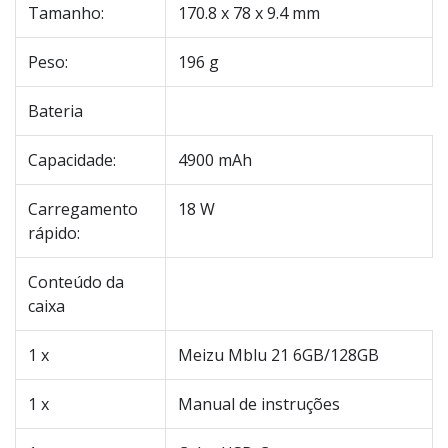
Tamanho:
170.8 x 78 x 9.4 mm
Peso:
196 g
Bateria
Capacidade:
4900 mAh
Carregamento
18 W
rápido:
Conteúdo da
caixa
1 x
Meizu Mblu 21 6GB/128GB
1 x
Manual de instruções