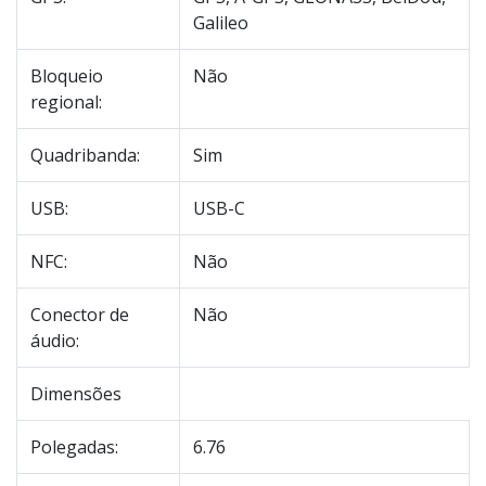
Galileo
Bloqueio
Não
regional:
Quadribanda:
Sim
USB:
USB-C
NFC:
Não
Conector de
Não
áudio:
Dimensões
Polegadas:
6.76