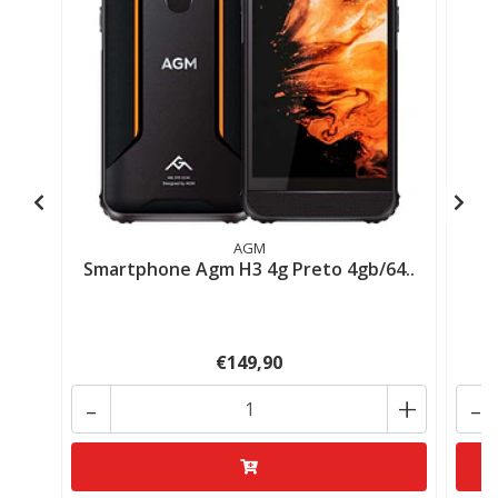
Te
AGM
Smartphone Agm H3 4g Preto 4gb/64..
€149,90
-
+
-